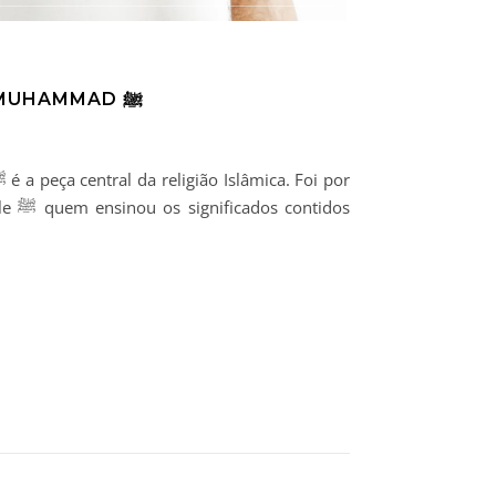
CARTA DE UMA MÃE PALESTINA AO PROFETA MUHAMMAD ﷺ