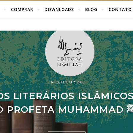
COMPRAR
DOWNLOADS
BLOG
CONTATO
UNCATEGORIZED
UNCATEGORIZED
HISTÓRIA
S LITERÁRIOS ISLÂMICO
E APRECIAÇÃO DE IBN ‘
MILAGRES DO ALCORÃO
O PROFETA MU
LEIA MAIS
LEIA MAIS