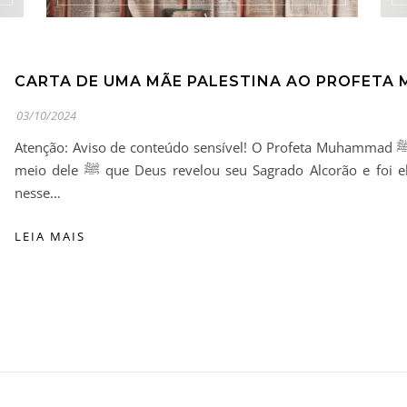
03/10/2024
Atenção: Aviso de conteúdo sensível! O Profeta Muhammad ﷺ é a peça central da religião Islâmica. Foi por
meio dele ﷺ que Deus revelou seu Sagrado Alcorão e foi ele ﷺ quem ensinou os significados contidos
nesse…
LEIA MAIS