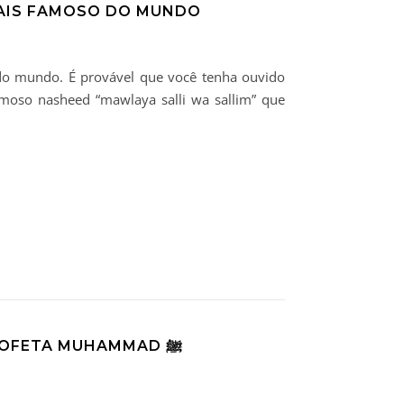
MAIS FAMOSO DO MUNDO
o mundo. É provável que você tenha ouvido
moso nasheed “mawlaya salli wa sallim” que
GÊNEROS LITERÁRIOS ISLÂMICOS SOBRE O PROFETA MUHAMMAD ﷺ