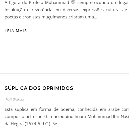
A figura do Profeta Muhammad ﷺ sempre ocupou um lugar central na tradição islâmica, sendo fonte de
inspiração e reverência em diversas expressões culturais e l
poetas e cronistas muçulmanos criaram uma…
LEIA MAIS
SÚPLICA DOS OPRIMIDOS
16/10/2023
Esta súplica em forma de poema, conhecida em árabe como D
composta pelo sheikh marroquino Imam Muhammad Ibn Nasir a
da Hégira (1674-5 d.C.). Se…