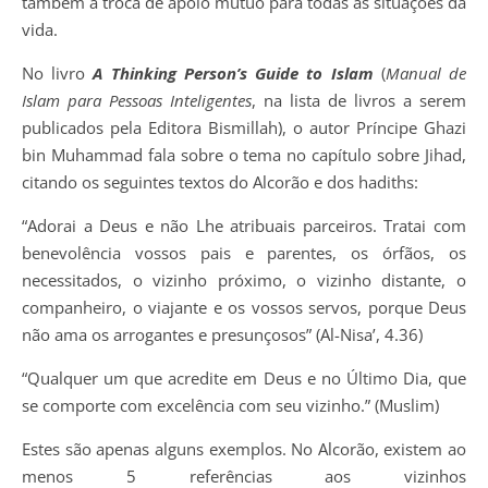
também a troca de apoio mutuo para todas as situações da
vida.
No livro
A Thinking Person’s Guide to Islam
(
Manual de
Islam para Pessoas Inteligentes
, na lista de livros a serem
publicados pela Editora Bismillah), o autor Príncipe Ghazi
bin Muhammad fala sobre o tema no capítulo sobre Jihad,
citando os seguintes textos do Alcorão e dos hadiths:
“Adorai a Deus e não Lhe atribuais parceiros. Tratai com
benevolência vossos pais e parentes, os órfãos, os
necessitados, o vizinho próximo, o vizinho distante, o
companheiro, o viajante e os vossos servos, porque Deus
não ama os arrogantes e presunçosos” (Al-Nisa’, 4.36)
“Qualquer um que acredite em Deus e no Último Dia, que
se comporte com excelência com seu vizinho.” (Muslim)
Estes são apenas alguns exemplos. No Alcorão, existem ao
menos 5 referências aos vizinhos