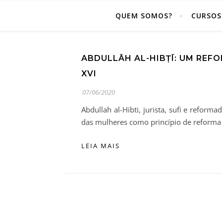
QUEM SOMOS?
CURSOS
ABDULLĀH AL-HIBṬĪ: UM RE
XVI
07/06/2020
Abdullah al-Hibti, jurista, sufi e refor
das mulheres como princípio de reforma 
LEIA MAIS